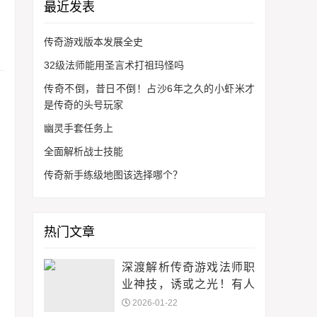
最近发表
传奇游戏版本发展全史
32级法师能用圣言术打祖玛怪吗
传奇不倒，昔日不倒！占沙6年之久的小虾米才
是传奇的头号玩家
幽灵手套任务上
全面解析战士技能
传奇新手练级地图该选择哪个？
热门文章
深渡解析传奇游戏法师职
业神技，诱或之光！有人
说是鸡肋，那是你不会用
2026-01-22