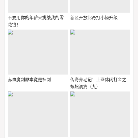
不要用你的年薪来挑战我的零
新区开放比奇打小怪升级
花钱！
赤血魔剑原本竟是神剑
传奇养老记：上班休闲打金之
蜈蚣洞篇（九）